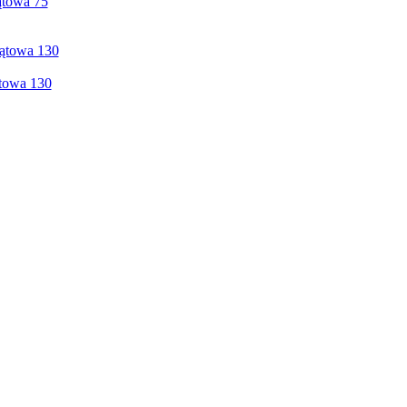
ątowa 75
ątowa 130