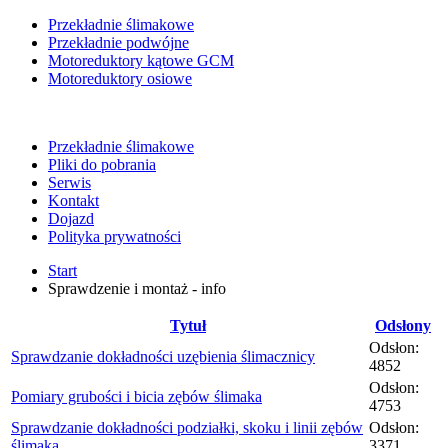
Przekładnie ślimakowe
Przekładnie podwójne
Motoreduktory kątowe GCM
Motoreduktory osiowe
Przekładnie ślimakowe
Pliki do pobrania
Serwis
Kontakt
Dojazd
Polityka prywatności
Start
Sprawdzenie i montaż - info
Tytuł
Odsłony
Odsłon:
Sprawdzanie dokładności uzębienia ślimacznicy
4852
Odsłon:
Pomiary grubości i bicia zębów ślimaka
4753
Sprawdzanie dokładności podziałki, skoku i linii zębów
Odsłon:
ślimaka
3371