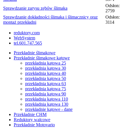
Odsłon:
Sprawdzanie zarysu zębów ślimaka
2759
Sprawdzanie dokładności ślimaka i ślimacznicy oraz
Odsłon:
montaż przekładni
3114
reduktory.com
WebSystem
tel.601.747.565
Przekładnie ślimakowe
Przekładnie ślimakowe kątowe
przekładnia kątowa 25
przekładnia kątowa 30
przekładnia kątowa 40
przekładnia kątowa 50
przekładnia kątowa 63
przekładnia kątowa 75
przekładnia kątowa 90
przekładnia kątowa 110
przekładnia kątowa 130
przekładnie kątowe - dane
Przekładnie CHM
Reduktory walcowe
Przekładnie Motovario