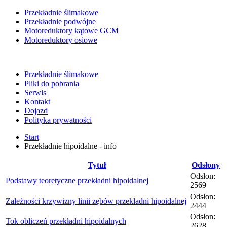
Przekładnie ślimakowe
Przekładnie podwójne
Motoreduktory kątowe GCM
Motoreduktory osiowe
Przekładnie ślimakowe
Pliki do pobrania
Serwis
Kontakt
Dojazd
Polityka prywatności
Start
Przekładnie hipoidalne - info
Tytuł
Odsłony
Odsłon:
Podstawy teoretyczne przekładni hipoidalnej
2569
Odsłon:
Zależności krzywizny linii zębów przekładni hipoidalnej
2444
Odsłon:
Tok obliczeń przekładni hipoidalnych
2628