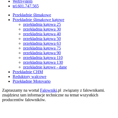
WebSystem
tel.601.747.565
Przekładnie ślimakowe
Przekładnie ślimakowe kątowe
przekładnia kątowa 25
przekładnia kątowa 30
przekładnia kątowa 40
przekładnia kątowa 50
przekładnia kątowa 63
przekładnia kątowa 75
przekładnia kątowa 90
przekładnia kątowa 110
przekładnia kątowa 130
przekładnie kątowe - dane
Przekładnie CHM
Reduktory walcowe
Przekładnie Motovario
Zapraszamy na wortal
Falowniki
.pl związany z falownikami.
znajdziesz tam informacje techniczne na temat wszystkich
producentów falowników.