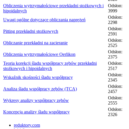
Obliczenia wytrzymałościowe przekładni stożkowych i
Odsłon:
hipoidalnych
3999
Odsłon:
Uwagi ogólne dotyczące obliczania naprężeń
2298
Odsłon:
Pitting przekładni stożkowych
2591
Odsłon:
Obliczanie przekładni na zacieranie
2525
Odsłon:
Obliczenia wytrzymałościowe Oerlikon
2375
Teoria korekcji śladu współpracy zębów przekładni
Odsłon:
stożkowych i hipoidalnych
2517
Odsłon:
Wskaźnik skośności śladu współpracy
2345
Odsłon:
Analiza śladu współpracy zębów (TCA)
2457
Odsłon:
Wykresy analizy współpracy zębów
2555
Odsłon:
Koncepcja analizy śladu współpracy
2326
reduktory.com